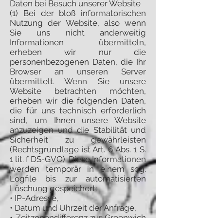
Daten bei Besuch unserer Website
(1) Bei der bloß informatorischen
Nutzung der Website, also wenn
Sie uns nicht anderweitig
Informationen übermitteln,
erheben wir nur die
personenbezogenen Daten, die Ihr
Browser an unseren Server
übermittelt. Wenn Sie unsere
Website betrachten möchten,
erheben wir die folgenden Daten,
die für uns technisch erforderlich
sind, um Ihnen unsere Website
anzuzeigen und die Stabilität und
Sicherheit zu gewährleisten
(Rechtsgrundlage ist Art. 6 Abs. 1 S.
1 lit. f DS-GVO). Diese Informationen
werden temporär in einem sog.
Logfile bis zur automatisierten
Löschung gespeichert:
• IP-Adresse,
• Datum und Uhrzeit der Anfrage,
• Zeitzonendifferenz zur Greenwich