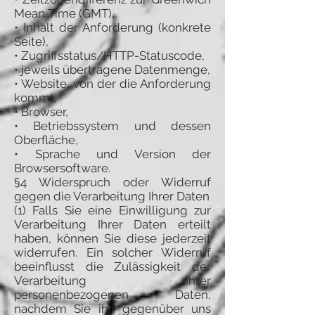
Mean Time (GMT),
• Inhalt der Anforderung (konkrete
Seite),
• Zugriffsstatus/HTTP-Statuscode,
• jeweils übertragene Datenmenge,
• Website, von der die Anforderung
kommt,
• Browser,
• Betriebssystem und dessen
Oberfläche,
• Sprache und Version der
Browsersoftware.
§4 Widerspruch oder Widerruf
gegen die Verarbeitung Ihrer Daten
(1) Falls Sie eine Einwilligung zur
Verarbeitung Ihrer Daten erteilt
haben, können Sie diese jederzeit
widerrufen. Ein solcher Widerruf
beeinflusst die Zulässigkeit der
Verarbeitung Ihrer
personenbezogenen Daten,
nachdem Sie ihn gegenüber uns