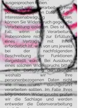
ausgesprochen haben.
(2) Soweit wir die Verarbeitung Ihrer
personenbezogenen Daten auf die
Interessenabwägung stützen,
können Sie Widerspruch gegen die
Verarbeitung einlegen. Dies ist der
Fall, wenn die Verarbeitung
insbesondere nicht zur Erfüllung
eines Vertrags mit Ihnen
erforderlich ist, was von uns jeweils
bei der nachfolgenden
Beschreibung der Funktionen
dargestellt würde. Bei Ausübung
eines solchen Widerspruchs bitten
wir um Darlegung der Gründe,
weshalb wir Ihre
personenbezogenen Daten nicht
wie von uns durchgeführt
verarbeiten sollten. Im Falle Ihres
begründeten Widerspruchs prüfen
wir die Sachlage und werden
entweder die Datenverarbeitung